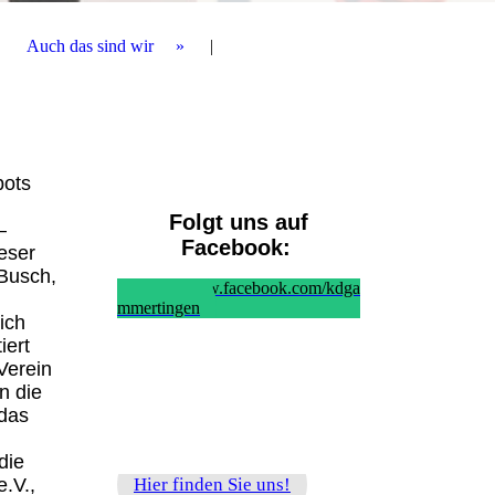
Auch das sind wir
bots
Folgt uns auf
–
Facebook:
eser
 Busch,
https://www.facebook.com/kdga
mmertingen
ich
iert
Verein
n die
 das
die
.V.,
Hier finden Sie uns!