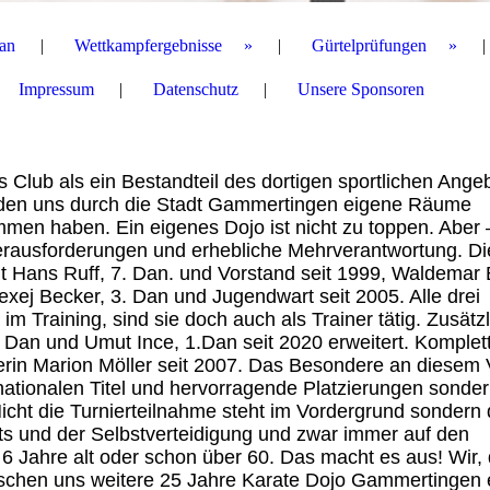
lan
Wettkampfergebnisse
Gürtelprüfungen
Impressum
Datenschutz
Unsere Sponsoren
 Club als ein Bestandteil des dortigen sportlichen Ange
urden uns durch die Stadt Gammertingen eigene Räume
men haben. Ein eigenes Dojo ist nicht zu toppen. Aber 
ausforderungen und erhebliche Mehrverantwortung. Di
mit Hans Ruff, 7. Dan. und Vorstand seit 1999, Waldemar
exej Becker, 3. Dan und Jugendwart seit 2005. Alle drei
m Training, sind sie doch auch als Trainer tätig. Zusätzl
. Dan und Umut Ince, 1.Dan seit 2020 erweitert. Komplett
erin Marion Möller seit 2007. Das Besondere an diesem 
ernationalen Titel und hervorragende Platzierungen sonder
Nicht die Turnierteilnahme steht im Vordergrund sondern
ts und der Selbstverteidigung und zwar immer auf den
 6 Jahre alt oder schon über 60. Das macht es aus! Wir, 
schen uns weitere 25 Jahre Karate Dojo Gammertingen e