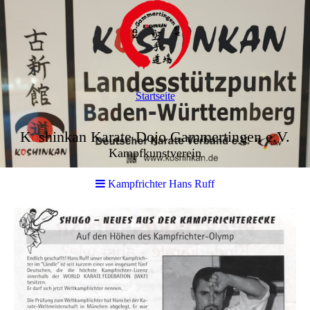
Startseite
K
o
shinkan Karate Dojo Gammertingen e.V.
Kampfkunstverein
Kampfrichter Hans Ruff