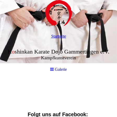
Startseite
K
o
shinkan Karate Dojo Gammertingen e.V.
Kampfkunstverein
Galerie
Folgt uns auf Facebook: